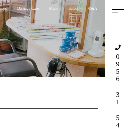
Loss
Damage Care
Menu
Salon
Q&A
0956
31