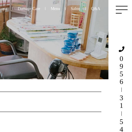
Loss
Damage Care
Menu
Salon
Q&A
0956
31