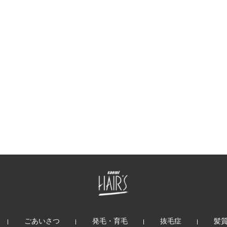
ごあいさつ
発毛・育毛
抜毛症
髪