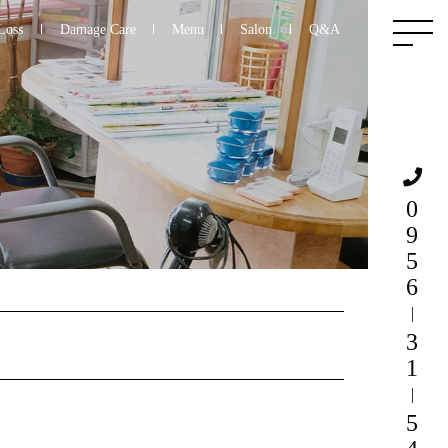
Loss
Damage Care
Menu
Salon
Q&A
0956
31