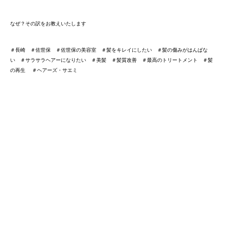
なぜ？その訳をお教えいたします
＃長崎 ＃佐世保 ＃佐世保の美容室 ＃髪をキレイにしたい ＃髪の傷みがはんぱな
い ＃サラサラヘアーになりたい ＃美髪 ＃髪質改善 ＃最高のトリートメント ＃髪
の再生 ＃ヘアーズ・サエミ