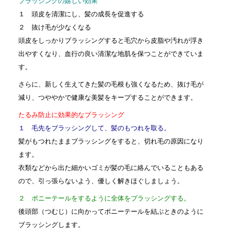
ブラッシングの嬉しい効果
１ 頭皮を清潔にし、髪の成長を促進する
２ 抜け毛が少なくなる
頭皮をしっかりブラッシングすると毛穴から皮脂や汚れが浮き
出やすくなり、血行の良い清潔な地肌を保つことができていま
す。
さらに、新しく生えてきた髪の毛根も強くなるため、抜け毛が
減り、つややかで健康な美髪をキープすることができます。
たるみ防止に効果的なブラッシング
１ 毛先をブラッシングして、髪のもつれを取る。
髪がもつれたままブラッシングをすると、切れ毛の原因になり
ます。
衣類などから出た細かいゴミが髪の毛に絡んでいることもある
ので、引っ張らないよう、優しく解きほぐしましょう。
２ ポニーテールをするように全体をブラッシングする。
後頭部（つむじ）に向かってポニーテールを結ぶときのように
ブラッシングします。