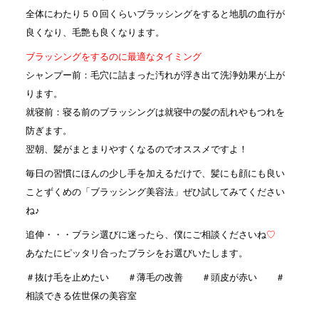
全体にわたり５０回くらいブラッシングをすると地肌の血行が
良くなり、毛艶も良くなります。
ブラッシングをするのに最適なタイミング
シャンプー前：毛穴に詰まった汚れが浮き出て洗浄効果が上が
ります。
就寝前：寝る前のブラッシングは就寝中の髪の乱れやもつれを
防ぎます。
翌朝、髪がまとまりやすくなるのでオススメですよ！
毎日の習慣にほんの少し手を加えるだけで、髪にも顔にも良い
ことずくめの「ブラッシング美容法」ぜひ試してみてください
ね♪
追伸・・・ブラシ選びに迷ったら、僕にご相談くださいね
♡
あなたにピッタリ合ったブラシをお選びいたします。
＃抜け毛を止めたい ＃薄毛の改善 ＃頭皮が赤い ＃
相談できる佐世保の美容室