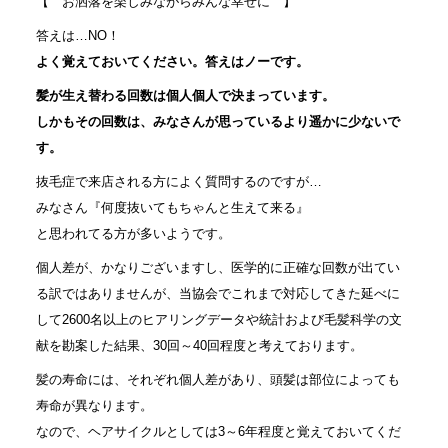
【 お洒落を楽しみながらみんな幸せに 】
答えは…NO！
よく覚えておいてください。答えはノーです。
髪が生え替わる回数は個人個人で決まっています。
しかもその回数は、みなさんが思っているより遥かに少ないで
す。
抜毛症で来店される方によく質問するのですが…
みなさん『何度抜いてもちゃんと生えて来る』
と思われてる方が多いようです。
個人差が、かなりございますし、医学的に正確な回数が出てい
る訳ではありませんが、当協会でこれまで対応してきた延べに
して2600名以上のヒアリングデータや統計および毛髪科学の文
献を勘案した結果、30回～40回程度と考えております。
髪の寿命には、それぞれ個人差があり、頭髪は部位によっても
寿命が異なります。
なので、ヘアサイクルとしては3～6年程度と覚えておいてくだ