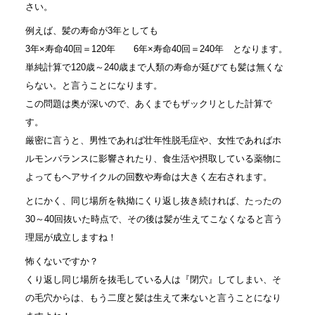
さい。
例えば、髪の寿命が3年としても
3年×寿命40回＝120年 6年×寿命40回＝240年 となります。
単純計算で120歳～240歳まで人類の寿命が延びても髪は無くな
らない。と言うことになります。
この問題は奥が深いので、あくまでもザックリとした計算で
す。
厳密に言うと、男性であれば壮年性脱毛症や、女性であればホ
ルモンバランスに影響されたり、食生活や摂取している薬物に
よってもヘアサイクルの回数や寿命は大きく左右されます。
とにかく、同じ場所を執拗にくり返し抜き続ければ、たったの
30～40回抜いた時点で、その後は髪が生えてこなくなると言う
理屈が成立しますね！
怖くないですか？
くり返し同じ場所を抜毛している人は『閉穴』してしまい、そ
の毛穴からは、もう二度と髪は生えて来ないと言うことになり