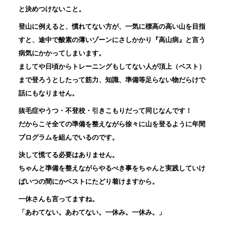
と決めつけないこと。
登山に例えると、慣れてない方が、一気に標高の高い山を目指
すと、途中で酸素の薄いゾーンにさしかかり『高山病』と言う
病気にかかってしまいます。
ましてや日頃からトレーニングもしてない人が頂上（ベスト）
まで登ろうとしたって筋力、知識、準備等足らない物だらけで
話にもなりません。
抜毛症やうつ・不登校・引きこもりだって同じなんです！
だからこそ全ての準備を整えながら徐々に山を登るように年間
プログラムを組んでいるのです。
決して慌てる必要はありません。
ちゃんと準備を整えながらやるべき事をちゃんと実践していけ
ばいつの間にかベストにたどり着けますから。
一休さんも言ってますね。
「あわてない。あわてない。一休み。一休み。」