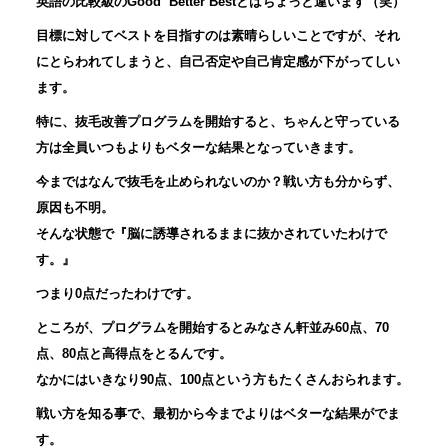
英語の比較級の
Good Better Best
とはちょっと違います（笑）
目標に対してベストを目指すのは素晴らしいことですが、それ
にとらわれてしまうと、自己否定や自己肯定感が下がってしい
ます。
特に、抜毛改善プログラムを開始すると、ちゃんと守っている
方は全員いつもよりもベターな結果となっていきます。
今まではなんで抜毛を止められないのか？戦い方も分からず、
原因も不明。
そんな状態で『脳に誘導されるままに抜かされていたわけで
す。』
つまり
0
点だったわけです。
ところが、プログラムを開始するとみなさん軒並み
60
点、
70
点、
80
点と高得点をとるんです。
なかにはいきなり
90
点、
100
点という方もたくさんおられます。
戦い方を知る事で、最初から今までよりはベターな結果がでま
す。