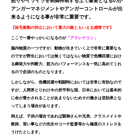
怒りやイライラを制御抑制する上で重要となるのが
アンガーマネジメントやアンガーコントロールが出
来るようになる事が非常に重要です。
【抜毛衝動の抑止において最大の敵ともいえる感情です】
ここで一番やっかいになるのが
「アドレナリン」
脳内物質の一つですが、動物が生きていく上で非常に重要なも
のですが野生においては無くてはならい物質で危機回避におけ
る瞬発力や判断力、筋力のパフォーマンスを一気に高めてくれ
るので必須のものとなります。
しかしながら、危機回避や戦闘時においては非常に有効なので
すが、人間界とりわけ今の所平和な国、日本においては基本的
に命が脅かされることがあまりないためその働きは逆効果とな
ってしまう場合があります。
例えば、子供の場合であれば親御さんや兄弟、クラスメイトや
教師、習い事などの先生やコーチ監督等から極度のストレスを
うけたとします。