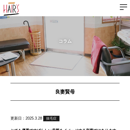
コラム
良妻賢母
更新日：2025.3.28
抜毛症