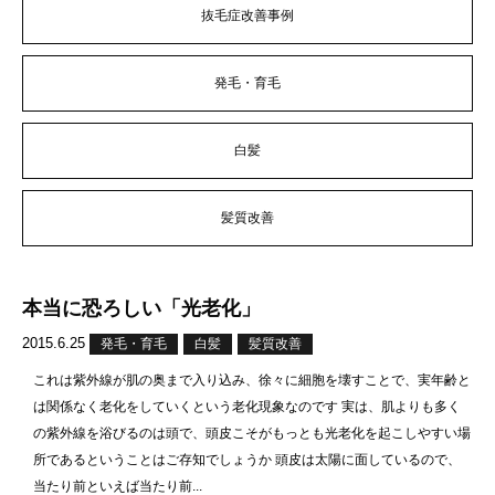
抜毛症改善事例
発毛・育毛
白髪
髪質改善
本当に恐ろしい「光老化」
2015.6.25
発毛・育毛
白髪
髪質改善
これは紫外線が肌の奥まで入り込み、徐々に細胞を壊すことで、実年齢と
は関係なく老化をしていくという老化現象なのです 実は、肌よりも多く
の紫外線を浴びるのは頭で、頭皮こそがもっとも光老化を起こしやすい場
所であるということはご存知でしょうか 頭皮は太陽に面しているので、
当たり前といえば当たり前...