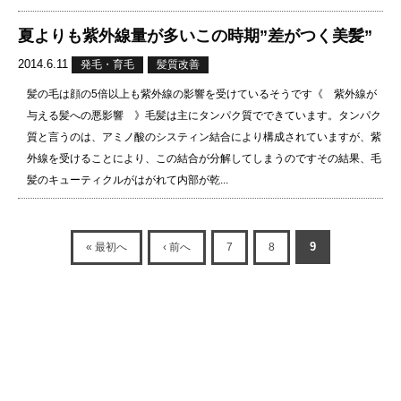
夏よりも紫外線量が多いこの時期”差がつく美髪”
2014.6.11
発毛・育毛
髪質改善
髪の毛は顔の5倍以上も紫外線の影響を受けているそうです《 紫外線が
与える髪への悪影響 》毛髪は主にタンパク質でできています。タンパク
質と言うのは、アミノ酸のシスティン結合により構成されていますが、紫
外線を受けることにより、この結合が分解してしまうのですその結果、毛
髪のキューティクルがはがれて内部が乾...
9
« 最初へ
‹ 前へ
7
8